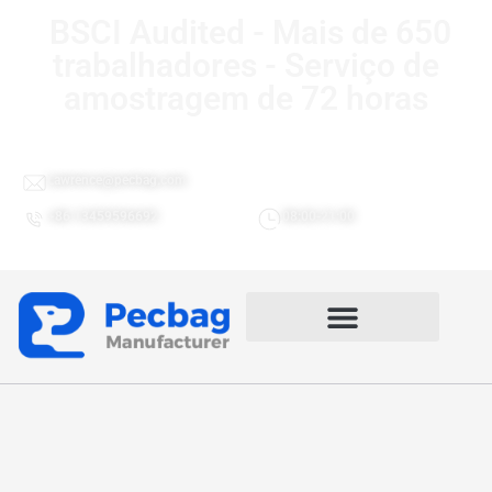
BSCI Audited - Mais de 650
trabalhadores - Serviço de
amostragem de 72 horas
Lawrence@pecbag.com
+86 13459596692
08:00-21:00