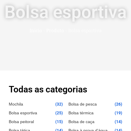
Bolsa esportiva
Início
-
Produto
-
Bolsa esportiva
Todas as categorias
Mochila
(32)
Bolsa de pesca
(26)
Bolsa esportiva
(25)
Bolsa térmica
(19)
Bolsa peitoral
(15)
Bolsa de caça
(14)
Bolsa tática
(14)
Bolsa à prova d'água
(14)