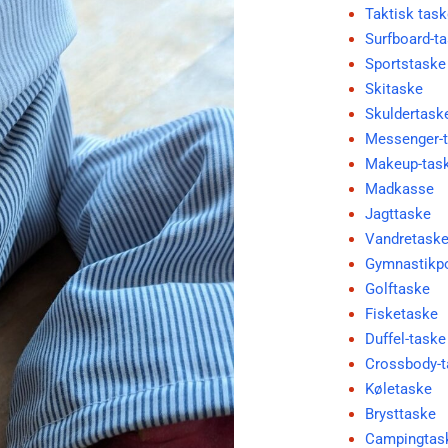
Taktisk tas
Surfboard-t
Sportstaske
Skitaske
Skuldertask
Messenger-
Makeup-tas
Madkasse
Jagttaske
Vandretask
Gymnastikp
Golftaske
Fisketaske
Duffel-taske
Crossbody-t
Køletaske
Brysttaske
Campingtas