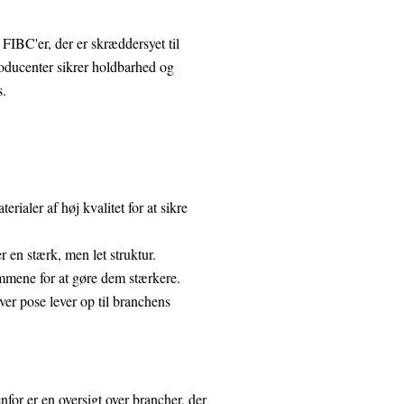
 FIBC'er, der er skræddersyet til
oducenter sikrer holdbarhed og
s.
rialer af høj kvalitet for at sikre
 en stærk, men let struktur.
ømmene for at gøre dem stærkere.
ver pose lever op til branchens
or er en oversigt over brancher, der