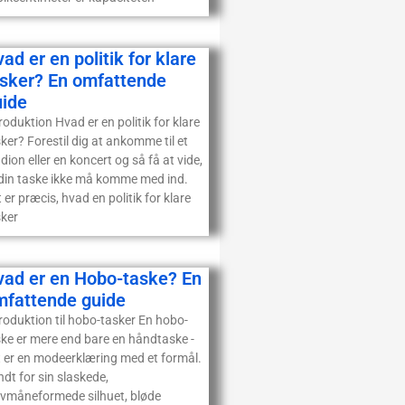
ad er en politik for klare
asker? En omfattende
uide
roduktion Hvad er en politik for klare
ker? Forestil dig at ankomme til et
dion eller en koncert og så få at vide,
 din taske ikke må komme med ind.
 er præcis, hvad en politik for klare
sker
vad er en Hobo-taske? En
mfattende guide
roduktion til hobo-tasker En hobo-
ske er mere end bare en håndtaske -
t er en modeerklæring med et formål.
dt for sin slaskede,
lvmåneformede silhuet, bløde