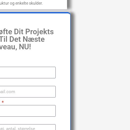
uktur og enkelte skulder.
fte Dit Projekts
 Til Det Næste
veau, NU!
r