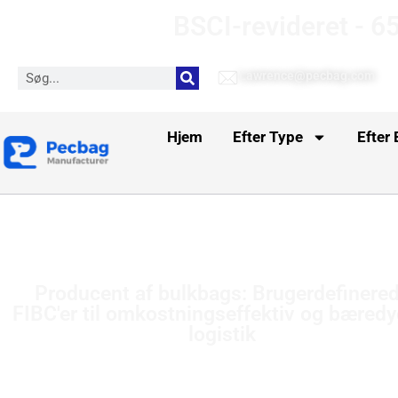
BSCI-revideret - 65
Lawrence@pecbag.com
Hjem
Efter Type
Efter
Producent af bulkbags: Brugerdefinere
FIBC'er til omkostningseffektiv og bæredy
logistik
Hjem
-
Producent af bulkbags: Brugerdefinerede FIBC'er til
omkostningseffektiv og bæredygtig logistik