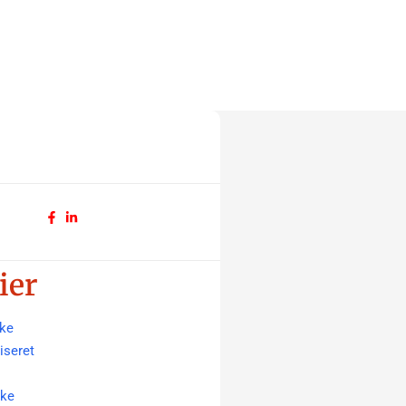
ier
ke
iseret
ske