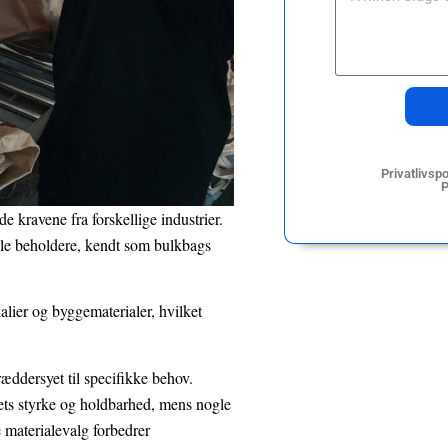
Privatlivsp
P
de kravene fra forskellige industrier.
ible beholdere, kendt som bulkbags
lier og byggematerialer, hvilket
ræddersyet til specifikke behov.
ts styrke og holdbarhed, mens nogle
e materialevalg forbedrer