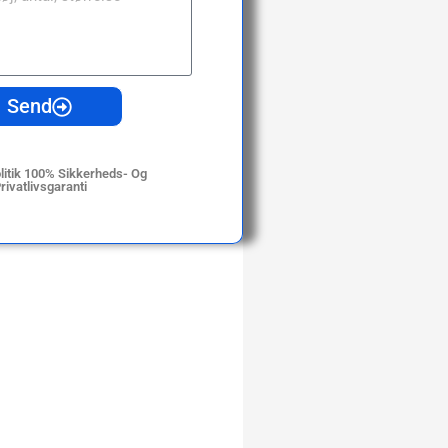
Send
olitik 100% Sikkerheds- Og
rivatlivsgaranti