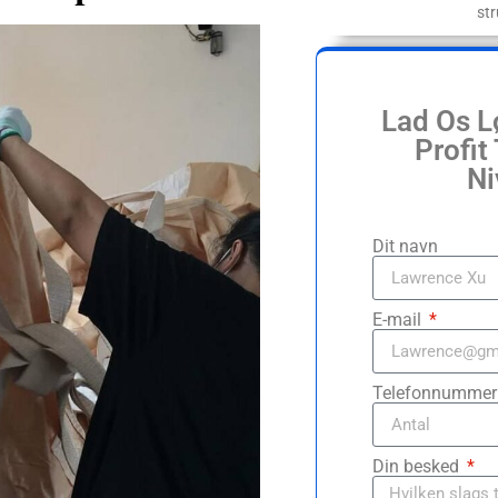
str
Lad Os Lø
Profit
Ni
Dit navn
E-mail
Telefonnumme
Din besked