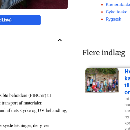
Kameratask
Cykeltaske
Rygsæk
 Liste)
Flere indlæg
H
ka
ti
o
sible beholdere (FIBC'er) til
In
 transport af materialer.
ha
und af dets styrke og UV-behandling,
ka
ret
kom
rsyede løsninger, der giver
ku