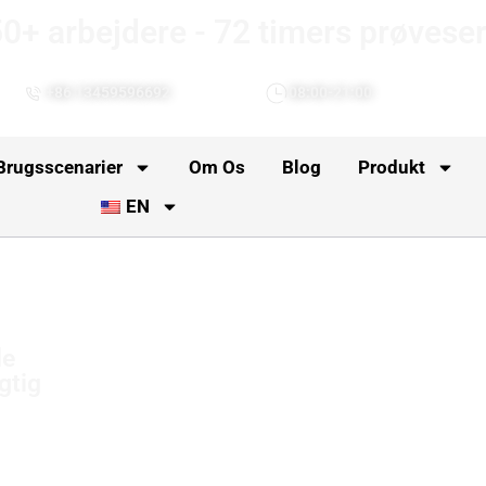
0+ arbejdere - 72 timers prøvese
+86 13459596692
08:00-21:00
 Brugsscenarier
Om Os
Blog
Produkt
EN
de
gtig