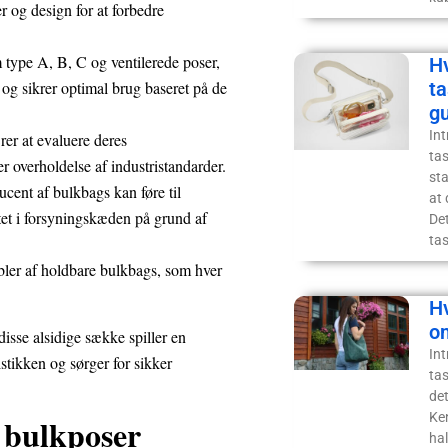
er og design for at forbedre
m type A, B, C og ventilerede poser,
Hv
g sikrer optimal brug baseret på de
t
g
Int
rer at evaluere deres
tas
er overholdelse af industristandarder.
sta
cent af bulkbags kan føre til
at
tet i forsyningskæden på grund af
Det
ta
tabler af holdbare bulkbags, som hver
H
o
isse alsidige sække spiller en
Int
istikken og sørger for sikker
ta
de
Ken
 bulkposer
ha