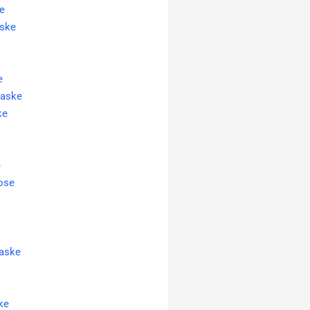
ke
aske
e
taske
ke
e
ose
aske
ke