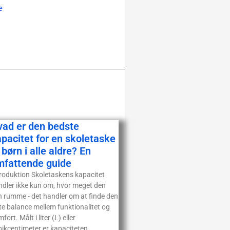
e
vad er den bedste
pacitet for en skoletaske
l børn i alle aldre? En
mfattende guide
troduktion Skoletaskens kapacitet
ndler ikke kun om, hvor meget den
n rumme - det handler om at finde den
te balance mellem funktionalitet og
fort. Målt i liter (L) eller
bikcentimeter er kapaciteten