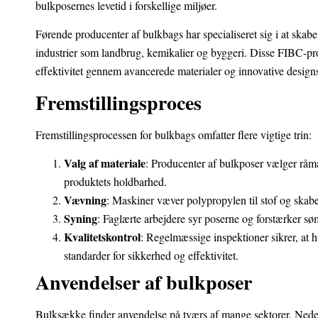
bulkposernes levetid i forskellige miljøer.
Førende producenter af bulkbags har specialiseret sig i at skabe
industrier som landbrug, kemikalier og byggeri. Disse FIBC-pr
effektivitet gennem avancerede materialer og innovative design
Fremstillingsproces
Fremstillingsprocessen for bulkbags omfatter flere vigtige trin:
Valg af materiale
: Producenter af bulkposer vælger råmate
produktets holdbarhed.
Vævning
: Maskiner væver polypropylen til stof og skaber
Syning
: Faglærte arbejdere syr poserne og forstærker s
Kvalitetskontrol
: Regelmæssige inspektioner sikrer, at h
standarder for sikkerhed og effektivitet.
Anvendelser af bulkposer
Bulksække finder anvendelse på tværs af mange sektorer. Nedenf