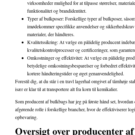
virksomheder mulighed for at tilpasse størrelser, material
funktionalitet og brandidentitet.
Typer af bulkposer: Forskellige typer af bulkposer, såso
imødekommer specifikke anvendelser og sikkerhedskrav o
materialer, der håndteres.
Kvalitetssikring: At vælge en pålidelig producent indebæ
kvalitetskontrolprocesser og certificeringer, som garanter
Omkostninger og effektivitet: At vælge en pålidelig produ
betydelige omkostningsbesparelser og forbedret effektivi
kortere håndteringstider og øget genanvendelighed.
Forestil dig, at du står i en travl lagerhal omgivet af tårnhøje s
især er klar til at transportere alt fra korn til kemikalier.
Som producent af bulkbags har jeg på første hånd set, hvordan d
afgørende rolle i forskellige brancher, hvor de effektiviserer log
opbevaring.
Oversigt over producenter af