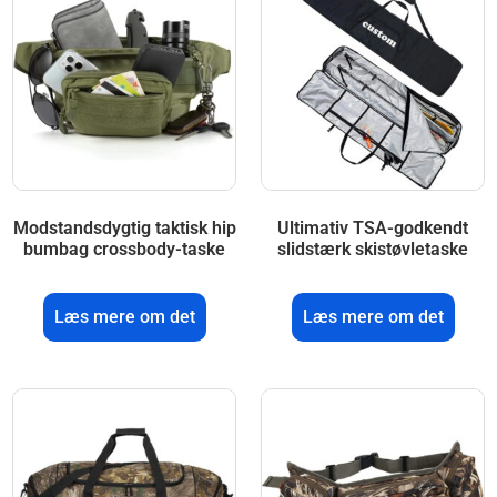
Modstandsdygtig taktisk hip
Ultimativ TSA-godkendt
bumbag crossbody-taske
slidstærk skistøvletaske
Læs mere om det
Læs mere om det