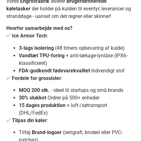
Vores
Engrosfabrik
leverer
Brugerdefinerede
køletasker
der holder på kulden til eventyr, leverancer og
stranddage - uanset om det regner eller skinner!
Hvorfor samarbejde med os?
✅
Ice Armor Tech
:
3-lags isolering
(48 timers opbevaring af kulde)
Vandtæt TPU-foring
+ anti-lækage-lynlåse (IPX6-
klassificeret)
FDA-godkendt fødevarekvalitet
Indvendigt stof
✅
Fordele for grossister
:
MOQ 200 stk.
- ideel til startups og små brands
30% slukket
Ordrer på 500+ enheder
15 dages produktion
+ luft-/søtransport
(DHL/FedEx)
✅
Tilpas din køler
:
Tilføj
Brand-logoer
(serigrafi, broderi eller PVC-
patches)