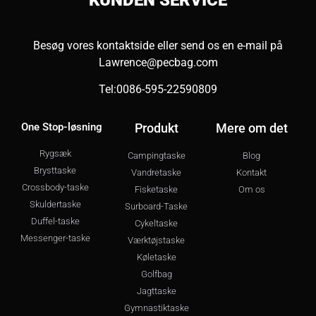
KUNDEN
SERVICE
Besøg vores kontaktside eller send os en e-mail på
Lawrence@pecbag.com
Tel:0086-595-22590809
One Stop-løsning
Produkt
Mere om det
Rygsæk
Campingtaske
Blog
Brysttaske
Vandretaske
Kontakt
Crossbody-taske
Fisketaske
Om os
Skuldertaske
Surboard-Taske
Duffel-taske
Cykeltaske
Messenger-taske
Værktøjstaske
Køletaske
Golfbag
Jagttaske
Gymnastiktaske