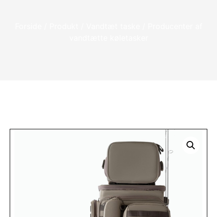
køletasker
Forside
/
Produkt
/
Vandtæt taske
/ Producenter af
vandtætte køletasker