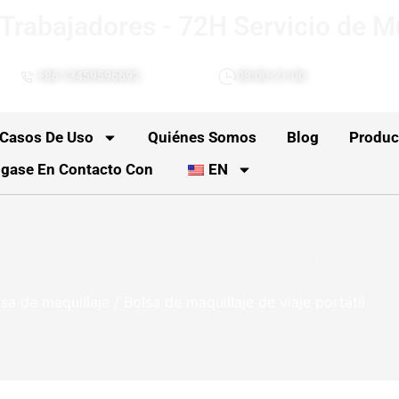
Trabajadores - 72H Servicio de M
+86 13459596692
08:00-21:00
 Casos De Uso
Quiénes Somos
Blog
Produc
gase En Contacto Con
EN
e maquillaje de viaje portátil
sa de maquillaje
/ Bolsa de maquillaje de viaje portátil