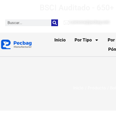
BSCI Auditado - 650+ 
Lawrence@pecbag.com
Inicio
Por Tipo
Por
Pón
Neceser d
Inicio
/
Producto
/
Bol