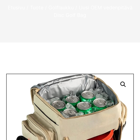
Etusivu
/
Tuote
/
Golflaukku
/ Uusi OEM vedenpitävä
Disc Golf Bag