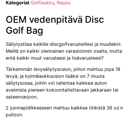
Kategoriat
Golflaukku
,
Reppu
OEM vedenpitävä Disc
Golf Bag
Säilytystilaa kaikille discgolfvarusteillesi ja muullekin:
Meillä on kaikki olennainen varastoinnin osalta, mutta
entä kaikki muut varusteesi ja lisävarusteesi?
Tärkeimmän levysäilytysosion, johon mahtuu jopa 18
levyä, ja kylmälaukkuosion lisäksi on 7 muuta
säilytysosaa, joihin voi tallentaa kaikkea auton
avaimista pieneen kokoontaitettavaan jakkaraan tai
sateenvarjoon.
2 juomapidikkeeseen mahtuu kaikkea tölkistä 36 oz:n
pulloon.