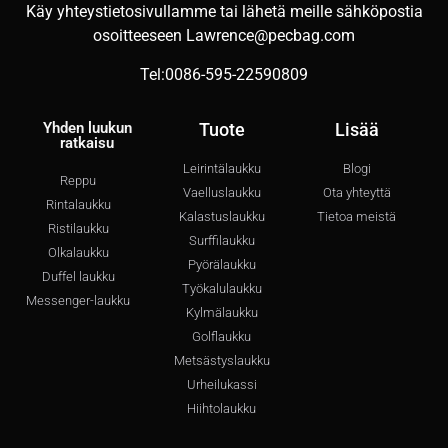
Käy yhteystietosivullamme tai lähetä meille sähköpostia
osoitteeseen
Lawrence@pecbag.com
Tel:0086-595-22590809
Yhden luukun
Tuote
Lisää
ratkaisu
Leirintälaukku
Blogi
Reppu
Vaelluslaukku
Ota yhteyttä
Rintalaukku
Kalastuslaukku
Tietoa meistä
Ristilaukku
Surffilaukku
Olkalaukku
Pyörälaukku
Duffel laukku
Työkalulaukku
Messenger-laukku
Kylmälaukku
Golflaukku
Metsästyslaukku
Urheilukassi
Hiihtolaukku