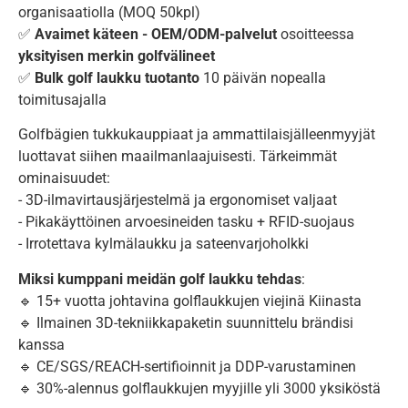
organisaatiolla (MOQ 50kpl)
✅
Avaimet käteen - OEM/ODM-palvelut
osoitteessa
yksityisen merkin golfvälineet
✅
Bulk golf laukku tuotanto
10 päivän nopealla
toimitusajalla
Golfbägien tukkukauppiaat ja ammattilaisjälleenmyyjät
luottavat siihen maailmanlaajuisesti. Tärkeimmät
ominaisuudet:
- 3D-ilmavirtausjärjestelmä ja ergonomiset valjaat
- Pikakäyttöinen arvoesineiden tasku + RFID-suojaus
- Irrotettava kylmälaukku ja sateenvarjoholkki
Miksi kumppani meidän golf laukku tehdas
:
🔹 15+ vuotta johtavina golflaukkujen viejinä Kiinasta
🔹 Ilmainen 3D-tekniikkapaketin suunnittelu brändisi
kanssa
🔹 CE/SGS/REACH-sertifioinnit ja DDP-varustaminen
🔹 30%-alennus golflaukkujen myyjille yli 3000 yksiköstä