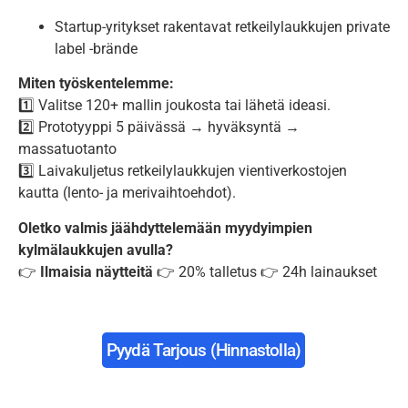
Startup-yritykset rakentavat retkeilylaukkujen private
label -brände
Miten työskentelemme:
1️⃣ Valitse 120+ mallin joukosta tai lähetä ideasi.
2️⃣ Prototyyppi 5 päivässä → hyväksyntä →
massatuotanto
3️⃣ Laivakuljetus retkeilylaukkujen vientiverkostojen
kautta (lento- ja merivaihtoehdot).
Oletko valmis jäähdyttelemään myydyimpien
kylmälaukkujen avulla?
👉
Ilmaisia näytteitä
👉 20% talletus 👉 24h lainaukset
Pyydä Tarjous (hinnastolla)