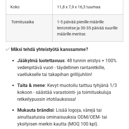
Koko
11,8 x 7,9 x 16,3 tuumaa
Toimitusaika
1-5 päivää pienille määrille
lentoteitse ja 30-35 päivää suurille
määrille meritse.
✅
Miksi tehdä yhteistyötä kanssamme?
Jääkylmä luotettavuus
: 48 tunnin eristys + 100%
vedenpitävä vuori - täydellinen rantaretkille,
vaellukselle tai takapihan grillijuhliin!
Taita & mene
: Kevyt muotoilu taittuu tyhjänä 1/3
kokoon - säästää varastointi- ja toimituskuluja
retkeilypussin irtotilauksissa!
Mukauta brändisi
: Lisää logoja, värejä tai
ainutlaatuisia ominaisuuksia ODM/OEM- tai
yksityisen merkin kautta (MOQ 100 kpl).