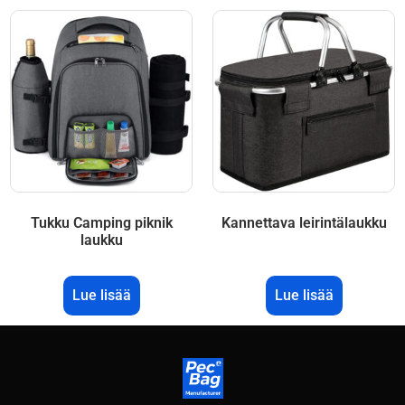
Tukku Camping piknik
Kannettava leirintälaukku
laukku
Lue lisää
Lue lisää