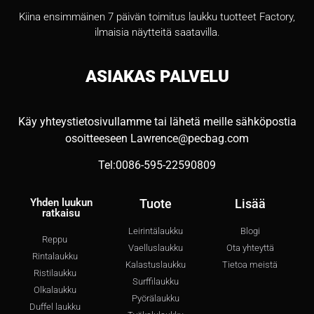
Kiina ensimmäinen 7 päivän toimitus laukku tuotteet Factory,
ilmaisia näytteitä saatavilla.
ASIAKAS
PALVELU
Käy yhteystietosivullamme tai lähetä meille sähköpostia
osoitteeseen
Lawrence@pecbag.com
Tel:0086-595-22590809
Yhden luukun
Tuote
Lisää
ratkaisu
Leirintälaukku
Blogi
Reppu
Vaelluslaukku
Ota yhteyttä
Rintalaukku
Kalastuslaukku
Tietoa meistä
Ristilaukku
Surffilaukku
Olkalaukku
Pyörälaukku
Duffel laukku