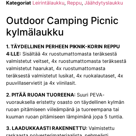
Kategoriat
Leirintälaukku
,
Reppu
,
Jäähdytyslaukku
Outdoor Camping Picnic
kylmälaukku
1. TÄYDELLINEN PERHEEN PIKNIK-KORIN REPPU
4:LLE:
Sisältää 4x ruostumattomasta teräksestä
valmistetut veitset, 4x ruostumattomasta teräksestä
valmistetut haarukat, 4x ruostumattomasta
teräksestä valmistetut lusikat, 4x ruokalautaset, 4x
puuvillaservietit ja 4x viinilasit.
2. PITÄÄ RUOAN TUOREENA:
Suuri PEVA-
vuorauksella eristetty osasto on täydellinen kylmän
ruoan pitämiseen viileämpänä ja tuoreempana tai
kuuman ruoan pitämiseen lämpimänä jopa 5 tuntia.
3. LAADUKKAASTI RAKENNETTU:
Valmistettu
raskaasta polyesterimateriaalista, pehmeästi