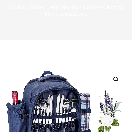
Etusivu
/
Tuote
/
Leirintälaukku
/ Outdoor Camping
Picnic kylmälaukku