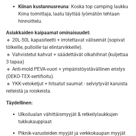
Kiinan kustannusreuna
: Koska top camping laukku
Kiina toimittaja, laatu täyttää lyömätön tehtaan
hinnoittelu.
Asiakkaiden kaipaamat ominaisuudet:
🔹 20L-50L kapasiteetti + irrotettavat väliseinät (sopivat
tölkeille, pulloille tai elintarvikkeille).
🔹 Vahvistetut kahvat + säädettävät olkahihnat (kuljettaa
3 tapaa)
🔹 Anti-mold PEVA-vuori + ympäristöystävällinen eristys
(OEKO-TEX-sertifioitu).
🔹 YKK-vetoketjut + hitsatut saumat - selviytyvät karuista
reiteistä ja roiskeista.
Täydellinen:
Ulkoilualan vähittäismyyjät & retkeilylaukkujen
tukkukauppiaat
Piknik-varusteiden myyjät ja verkkokaupan myyjät