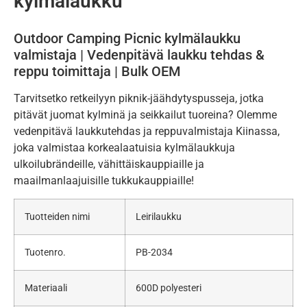
kylmälaukku
Outdoor Camping Picnic kylmälaukku
valmistaja | Vedenpitävä laukku tehdas &
reppu toimittaja | Bulk OEM
Tarvitsetko retkeilyyn piknik-jäähdytyspusseja, jotka
pitävät juomat kylminä ja seikkailut tuoreina? Olemme
vedenpitävä laukkutehdas ja reppuvalmistaja Kiinassa,
joka valmistaa korkealaatuisia kylmälaukkuja
ulkoilubrändeille, vähittäiskauppiaille ja
maailmanlaajuisille tukkukauppiaille!
Tuotteiden nimi
Leirilaukku
Tuotenro.
PB-2034
Materiaali
600D polyesteri