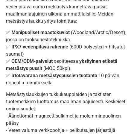
vedenpitävä camo metsästys kannettava pussit
maailmanlaajuinen ulkona ammattilaisille. Meidän
metsästys laukku yritys toimittaa:
✅
Monipuoliset maastokuviot
(Woodland/Arctic/Desert),
jossa on tuoksunestotekniikka.
✅
IPX7 vedenpitävä rakenne
(600D polyesteri + hitsatut
saumat)
✅
OEM/ODM-palvelut
osoitteessa
yksityinen etiketti
metsästys pussit
(MOQ 50kpl)
✅
Irtotavarana metsästyspussien tuotanto
10 päivän
nopealla toimituksella
Metsästyslaukkujen tukkukauppiaiden ja taktisten
tuotemerkkien luottamus maailmanlaajuisesti. Keskeiset
ominaisuudet:
- Äänettömät magneettisulkimet ja molemminpuolinen
pääsy
- Veren valuma verkkopohja + pelikutsujen järjestäjä