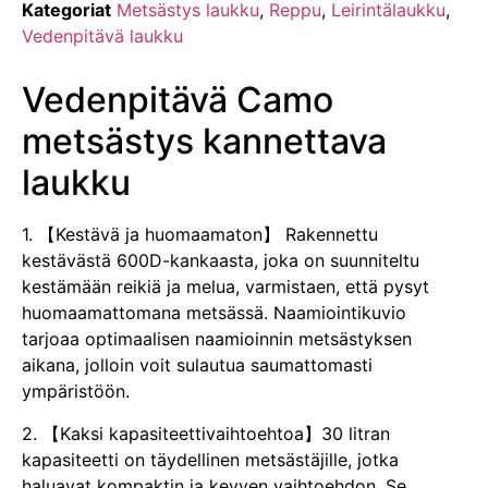
Kategoriat
Metsästys laukku
,
Reppu
,
Leirintälaukku
,
Vedenpitävä laukku
Vedenpitävä Camo
metsästys kannettava
laukku
1. 【Kestävä ja huomaamaton】 Rakennettu
kestävästä 600D-kankaasta, joka on suunniteltu
kestämään reikiä ja melua, varmistaen, että pysyt
huomaamattomana metsässä. Naamiointikuvio
tarjoaa optimaalisen naamioinnin metsästyksen
aikana, jolloin voit sulautua saumattomasti
ympäristöön.
2. 【Kaksi kapasiteettivaihtoehtoa】30 litran
kapasiteetti on täydellinen metsästäjille, jotka
haluavat kompaktin ja kevyen vaihtoehdon. Se