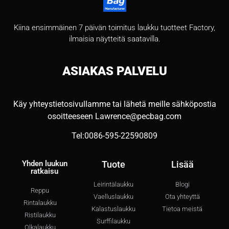
Kiina ensimmäinen 7 päivän toimitus laukku tuotteet Factory,
ilmaisia näytteitä saatavilla.
ASIAKAS
PALVELU
Käy yhteystietosivullamme tai lähetä meille sähköpostia
osoitteeseen
Lawrence@pecbag.com
Tel:0086-595-22590809
Yhden luukun
Tuote
Lisää
ratkaisu
Leirintälaukku
Blogi
Reppu
Vaelluslaukku
Ota yhteyttä
Rintalaukku
Kalastuslaukku
Tietoa meistä
Ristilaukku
Surffilaukku
Olkalaukku