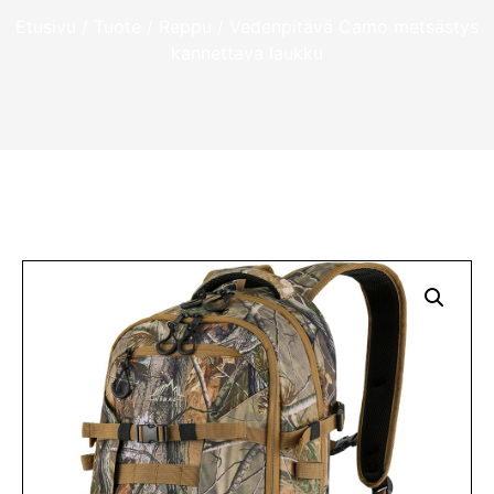
Etusivu
/
Tuote
/
Reppu
/ Vedenpitävä Camo metsästys
kannettava laukku