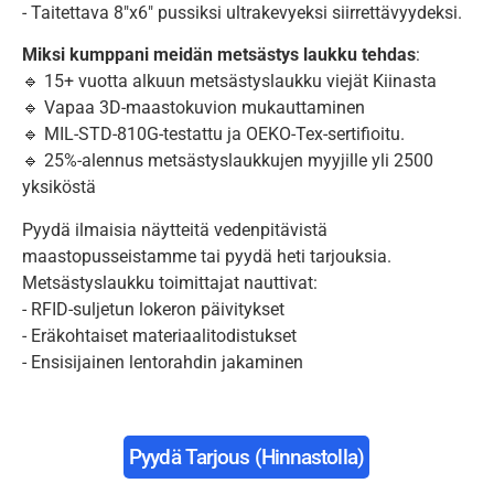
- Taitettava 8″x6″ pussiksi ultrakevyeksi siirrettävyydeksi.
Miksi kumppani meidän metsästys laukku tehdas
:
🔹 15+ vuotta alkuun metsästyslaukku viejät Kiinasta
🔹 Vapaa 3D-maastokuvion mukauttaminen
🔹 MIL-STD-810G-testattu ja OEKO-Tex-sertifioitu.
🔹 25%-alennus metsästyslaukkujen myyjille yli 2500
yksiköstä
Pyydä ilmaisia näytteitä vedenpitävistä
maastopusseistamme tai pyydä heti tarjouksia.
Metsästyslaukku toimittajat nauttivat:
- RFID-suljetun lokeron päivitykset
- Eräkohtaiset materiaalitodistukset
- Ensisijainen lentorahdin jakaminen
Pyydä Tarjous (hinnastolla)