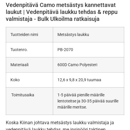
Vedenpitävä Camo metsästys kannettavat
laukut | Vedenpitävä laukku tehdas & reppu
valmistaja - Bulk Ulkoilma ratkaisuja
Tuotteiden nimi
Metsästys laukku
Tuotenro.
PB-2070
Materiaali
600D Camo Polyesteri
Koko
12,6 x 9,8 x 20,9 tuumaa
Toimitusaika
1-5 päivää pienille määrille
lentoteitse ja 30-35 päivää suurille
määrille meritse.
Koska Kiinan johtava metsästys laukku valmistaja ja
vedenpitävä laukku tehdas, me insinööri taktinen