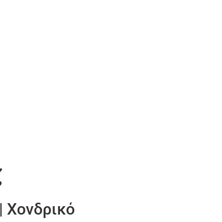
ζ
| Χονδρικό