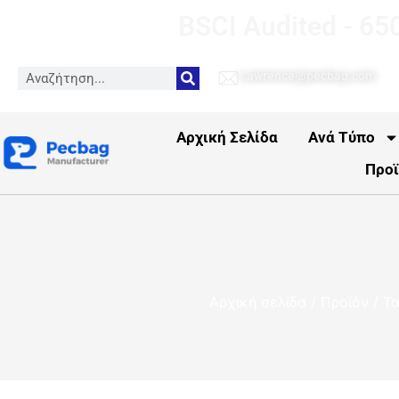
BSCI Audited - 65
Lawrence@pecbag.com
Αρχική Σελίδα
Ανά Τύπο
Προϊ
Κατασκευαστ
Αρχική σελίδα
/
Προϊόν
/
Τα