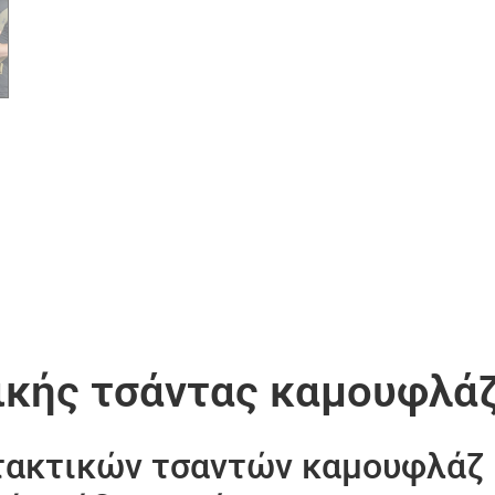
ικής τσάντας καμουφλά
τακτικών τσαντών καμουφλάζ 