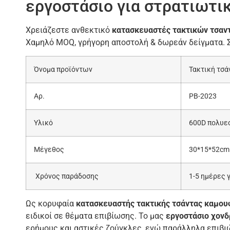
εργοστάσιο για στρατιωτι
Χρειάζεστε ανθεκτικό
κατασκευαστές τακτικών τσα
Χαμηλό MOQ, γρήγορη αποστολή & δωρεάν δείγματα. Σ
Όνομα προϊόντων
Τακτική τσά
Αρ.
PB-2023
Υλικό
600D πολυε
Μέγεθος
30*15*52cm
Χρόνος παράδοσης
1-5 ημέρες 
Ως κορυφαία
κατασκευαστής τακτικής τσάντας καμο
ειδικοί σε θέματα επιβίωσης. Το μας
εργοστάσιο χονδ
ερήμους και αστικές ζούγκλες, ενώ παράλληλα επιβι