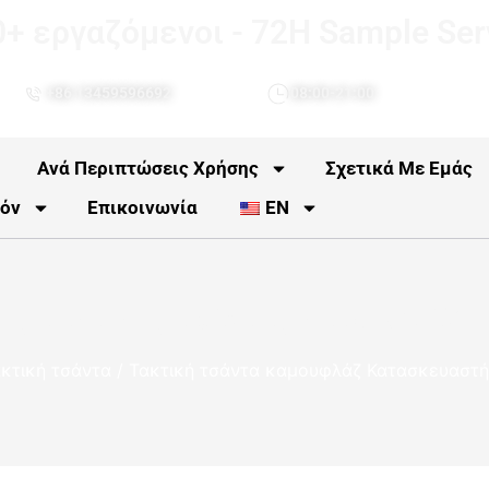
0+ εργαζόμενοι - 72H Sample Ser
+86 13459596692
08:00-21:00
Ανά Περιπτώσεις Χρήσης
Σχετικά Με Εμάς
όν
Επικοινωνία
EN
ής τακτικής τσάντας καμουφλάζ
κτική τσάντα
/ Τακτική τσάντα καμουφλάζ Κατασκευαστ