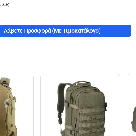
μίως
Λάβετε Προσφορά (με Τιμοκατάλογο)