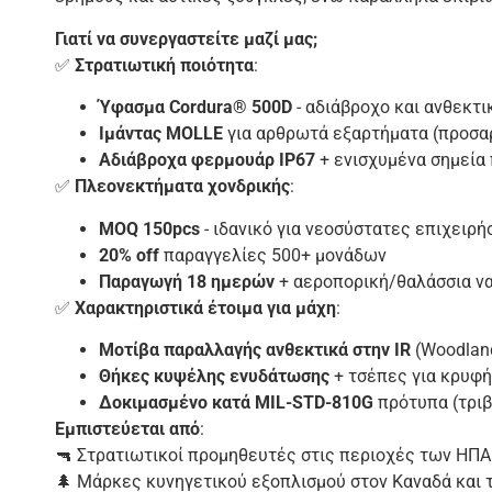
Γιατί να συνεργαστείτε μαζί μας;
✅
Στρατιωτική ποιότητα
:
Ύφασμα Cordura® 500D
- αδιάβροχο και ανθεκτι
Ιμάντας MOLLE
για αρθρωτά εξαρτήματα (προσαρ
Αδιάβροχα φερμουάρ IP67
+ ενισχυμένα σημεία
✅
Πλεονεκτήματα χονδρικής
:
MOQ 150pcs
- ιδανικό για νεοσύστατες επιχειρή
20% off
παραγγελίες 500+ μονάδων
Παραγωγή 18 ημερών
+ αεροπορική/θαλάσσια να
✅
Χαρακτηριστικά έτοιμα για μάχη
:
Μοτίβα παραλλαγής ανθεκτικά στην IR
(Woodland,
Θήκες κυψέλης ενυδάτωσης
+ τσέπες για κρυφ
Δοκιμασμένο κατά MIL-STD-810G
πρότυπα (τριβ
Εμπιστεύεται από
:
🔫 Στρατιωτικοί προμηθευτές στις περιοχές των ΗΠΑ
🌲 Μάρκες κυνηγετικού εξοπλισμού στον Καναδά και 