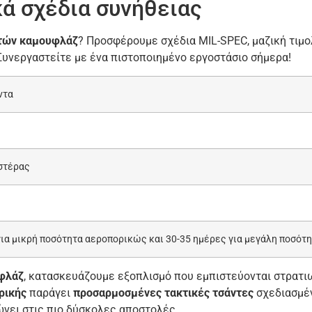
κά σχέδια συνήθειας
ντών καμουφλάζ
? Προσφέρουμε σχέδια MIL-SPEC, μαζική τιμ
υνεργαστείτε με ένα πιστοποιημένο εργοστάσιο σήμερα!
ντα
στέρας
για μικρή ποσότητα αεροπορικώς και 30-35 ημέρες για μεγάλη ποσότ
υφλάζ
, κατασκευάζουμε εξοπλισμό που εμπιστεύονται στρατιω
ρικής
παράγει
προσαρμοσμένες τακτικές τσάντες
σχεδιασμέν
ώνει στις πιο δύσκολες αποστολές.