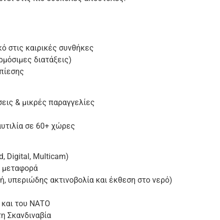
κό στις καιρικές συνθήκες
μόσιμες διατάξεις)
 πίεσης
σεις & μικρές παραγγελίες
υτιλία σε 60+ χώρες
 Digital, Multicam)
ή μεταφορά
ή, υπεριώδης ακτινοβολία και έκθεση στο νερό)
 και του ΝΑΤΟ
τη Σκανδιναβία