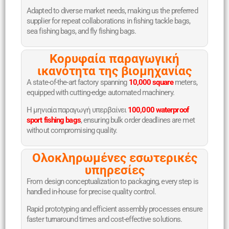
Adapted to diverse market needs, making us the preferred
supplier for repeat collaborations in fishing tackle bags,
sea fishing bags, and fly fishing bags.
Κορυφαία παραγωγική
ικανότητα της βιομηχανίας
A state-of-the-art factory spanning
10,000 square
meters,
equipped with cutting-edge automated machinery.
Η μηνιαία παραγωγή υπερβαίνει
100,000 waterproof
sport fishing bags
, ensuring bulk order deadlines are met
without compromising quality.
Ολοκληρωμένες εσωτερικές
υπηρεσίες
From design conceptualization to packaging, every step is
handled in-house for precise quality control.
Rapid prototyping and efficient assembly processes ensure
faster turnaround times and cost-effective solutions.