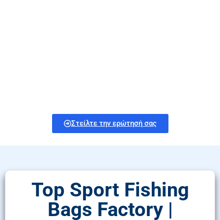
Bags Factory |
Durable Fishing
Cooler Bags
Εξερευνήστε υψηλής ποιότητας τσάντες αλιείας και
καινοτόμες τσάντες ψύξης αλιείας από αξιόπιστους
κατασκευαστές. Προσαρμοσμένα σχέδια και λύσεις
χονδρικής προσαρμοσμένες στις ανάγκες της
επιχείρησής σας.
Στείλτε την ερώτησή σας
Top Sport Fishing
Bags Factory |