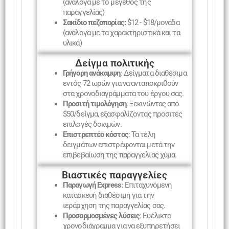
(ανάλογα με το μέγεθος της
παραγγελίας)
Σακίδιο πεζοπορίας:
$12 - $18/μονάδα
(ανάλογα με τα χαρακτηριστικά και τα
υλικά)
Δείγμα πολιτικής
Γρήγορη ανάκαμψη
: Δείγματα διαθέσιμα
εντός 72 ωρών για να ανταποκριθούν
στα χρονοδιαγράμματα του έργου σας.
Προσιτή τιμολόγηση
: Ξεκινώντας από
$50/δείγμα, εξασφαλίζοντας προσιτές
επιλογές δοκιμών.
Επιστρεπτέο κόστος
: Τα τέλη
δειγμάτων επιστρέφονται μετά την
επιβεβαίωση της παραγγελίας χύμα.
Βιαστικές παραγγελίες
Παραγωγή Express
: Επιταχυνόμενη
κατασκευή διαθέσιμη για την
ιεράρχηση της παραγγελίας σας.
Προσαρμοσμένες λύσεις
: Ευέλικτο
χρονοδιάγραμμα για να εξυπηρετήσει