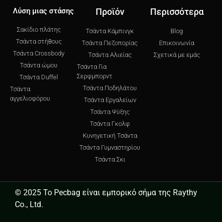
Λύση μιας στάσης
Προϊόν
Περισσότερα
Σακίδιο πλάτης
Τσάντα Κάμπινγκ
Blog
Τσάντα στήθους
Τσάντα Πεζοπορίας
Επικοινωνία
Τσάντα Crossbody
Τσάντα Αλιείας
Σχετικά με εμάς
Τσάντα ώμου
Τσάντα Για
Σερφμπορντ
Τσάντα Duffel
Τσάντα Ποδηλάτου
Τσάντα
αγγελιοφόρου
Τσάντα Εργαλείων
Τσάντα Ψύξης
Τσάντα Γκολφ
Κυνηγετική Τσάντα
Τσάντα Γυμναστηρίου
Τσάντα Σκι
© 2025 Το Pecbag είναι εμπορικό σήμα της Raythy
Co., Ltd.