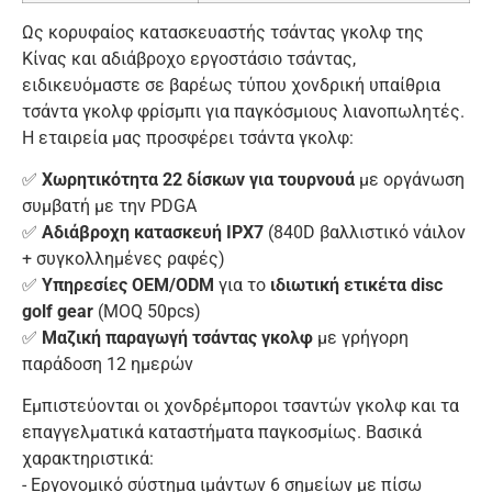
Ως κορυφαίος κατασκευαστής τσάντας γκολφ της
Κίνας και αδιάβροχο εργοστάσιο τσάντας,
ειδικευόμαστε σε βαρέως τύπου χονδρική υπαίθρια
τσάντα γκολφ φρίσμπι για παγκόσμιους λιανοπωλητές.
Η εταιρεία μας προσφέρει τσάντα γκολφ:
✅
Χωρητικότητα 22 δίσκων για τουρνουά
με οργάνωση
συμβατή με την PDGA
✅
Αδιάβροχη κατασκευή IPX7
(840D βαλλιστικό νάιλον
+ συγκολλημένες ραφές)
✅
Υπηρεσίες OEM/ODM
για το
ιδιωτική ετικέτα disc
golf gear
(MOQ 50pcs)
✅
Μαζική παραγωγή τσάντας γκολφ
με γρήγορη
παράδοση 12 ημερών
Εμπιστεύονται οι χονδρέμποροι τσαντών γκολφ και τα
επαγγελματικά καταστήματα παγκοσμίως. Βασικά
χαρακτηριστικά:
- Εργονομικό σύστημα ιμάντων 6 σημείων με πίσω