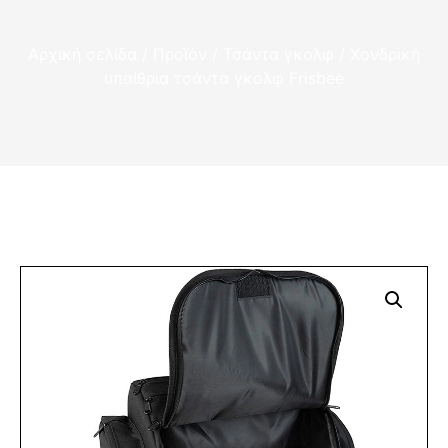
Golf τσάντα
Αρχική σελίδα
/
Προϊόν
/
Τσάντα γκολφ
/ Χονδρική
υπαίθρια τσάντα γκολφ Frisbee