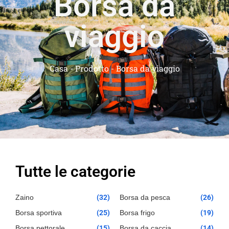
Borsa da
viaggio
Casa
-
Prodotto
-
Borsa da viaggio
Tutte le categorie
Zaino
(32)
Borsa da pesca
(26)
Borsa sportiva
(25)
Borsa frigo
(19)
Borsa pettorale
(15)
Borsa da caccia
(14)