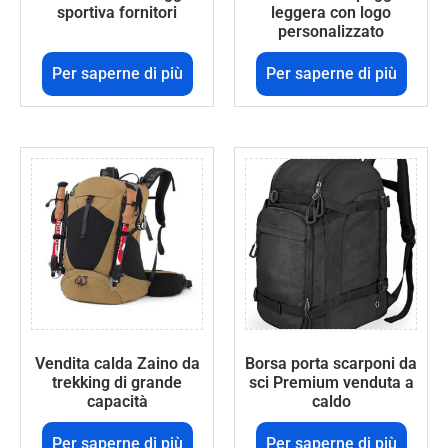
sportiva fornitori
leggera con logo
personalizzato
Per saperne di più
Per saperne di più
Vendita calda Zaino da
Borsa porta scarponi da
trekking di grande
sci Premium venduta a
capacità
caldo
Per saperne di più
Per saperne di più