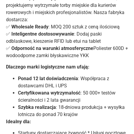
projektujemy wytrzymałe torby miejskie dla kurierów
rowerowych i miejskich profesjonalistów. Nasza fabryka
dostarcza:
✅
Wholesale Ready
: MOQ 200 sztuk z ceną ilościową
✅
Inteligentne dostosowywanie
: Dodaj paski
odblaskowe, kieszenie RFID lub etui na tablet
✅
Odporność na warunki atmosferyczne
Poliester 600D +
wodoodporne zamki błyskawiczne YKK
Dlaczego marki logistyczne nam ufają:
Ponad 12 lat doświadczenia
: Współpraca z
dostawcami DHL i UPS
Certyfikowana wytrzymałość
: 50 000+ testów
ścieralności i 2 lata gwarancji
Szybka realizacja
: 18-dniowa produkcja + wysyłka
lotnicza do ponad 70 krajów
Idealny dla:
Startupy dostarczające żywność * Usługi pocztowe