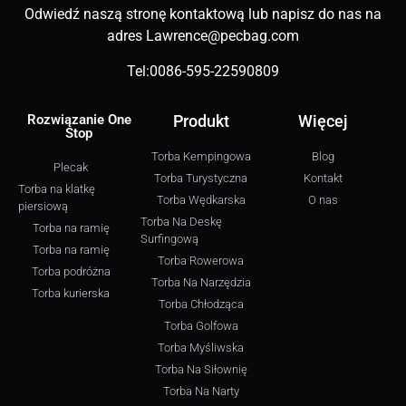
Odwiedź naszą stronę kontaktową lub napisz do nas na
adres
Lawrence@pecbag.com
Tel:0086-595-22590809
Rozwiązanie One
Produkt
Więcej
Stop
Torba Kempingowa
Blog
Plecak
Torba Turystyczna
Kontakt
Torba na klatkę
Torba Wędkarska
O nas
piersiową
Torba Na Deskę
Torba na ramię
Surfingową
Torba na ramię
Torba Rowerowa
Torba podróżna
Torba Na Narzędzia
Torba kurierska
Torba Chłodząca
Torba Golfowa
Torba Myśliwska
Torba Na Siłownię
Torba Na Narty