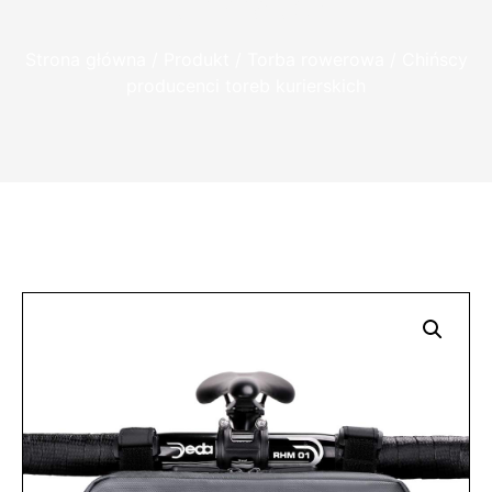
kurierskich
Strona główna
/
Produkt
/
Torba rowerowa
/ Chińscy
producenci toreb kurierskich