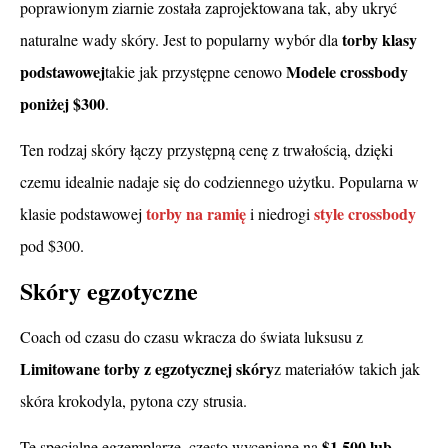
poprawionym ziarnie została zaprojektowana tak, aby ukryć
torby klasy
naturalne wady skóry. Jest to popularny wybór dla
podstawowej
Modele crossbody
takie jak przystępne cenowo
poniżej $300
.
Ten rodzaj skóry łączy przystępną cenę z trwałością, dzięki
czemu idealnie nadaje się do codziennego użytku. Popularna w
torby na ramię
style crossbody
klasie podstawowej
i niedrogi
pod $300.
Skóry egzotyczne
Coach od czasu do czasu wkracza do świata luksusu z
Limitowane torby z egzotycznej skóry
z materiałów takich jak
skóra krokodyla, pytona czy strusia.
$1 500 lub
Te specjalne egzemplarze, często wyceniane na