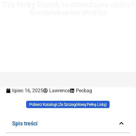
Czy torby Coach to prawdziwa skóra?
Kompleksowa analiza
Strona główna
-
Czy torby Coach to prawdziwa skóra?
Kompleksowa analiza
lipiec 16, 2025
Lawrence
Pecbag
Pobierz Katalogi (ze Szczegółową Pełną Listą)
Spis treści