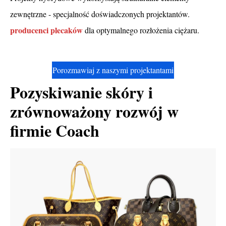
zewnętrzne - specjalność doświadczonych projektantów.
producenci plecaków
dla optymalnego rozłożenia ciężaru.
Czy
torby Coach to prawdziwa skóra?
Porozmawiaj z naszymi projektantami
Pozyskiwanie skóry i
zrównoważony rozwój w
firmie Coach