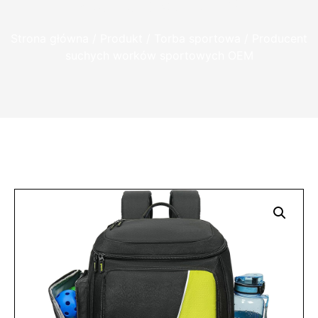
sportowych OEM
Strona główna
/
Produkt
/
Torba sportowa
/ Producent
suchych worków sportowych OEM