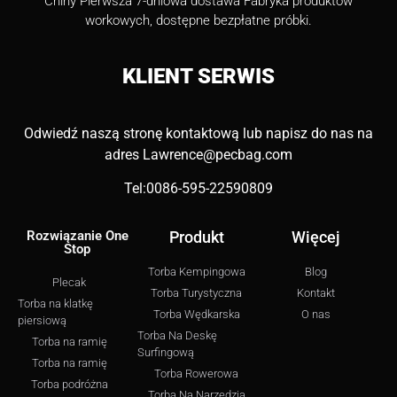
Chiny Pierwsza 7-dniowa dostawa Fabryka produktów
workowych, dostępne bezpłatne próbki.
KLIENT
SERWIS
Odwiedź naszą stronę kontaktową lub napisz do nas na
adres
Lawrence@pecbag.com
Tel:0086-595-22590809
Rozwiązanie One
Produkt
Więcej
Stop
Torba Kempingowa
Blog
Plecak
Torba Turystyczna
Kontakt
Torba na klatkę
Torba Wędkarska
O nas
piersiową
Torba Na Deskę
Torba na ramię
Surfingową
Torba na ramię
Torba Rowerowa
Torba podróżna
Torba Na Narzędzia