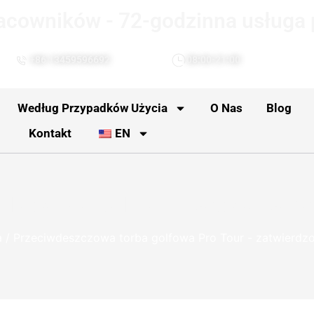
acowników - 72-godzinna usługa
+86 13459596692
08:00-21:00
Według Przypadków Użycia
O Nas
Blog
Kontakt
EN
lfowa Pro Golf Tour - zatwierdzon
a
/ Przeciwdeszczowa torba golfowa Pro Tour - zatwierdz