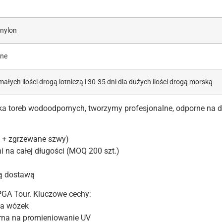
 nylon
ne
 małych ilości drogą lotniczą i 30-35 dni dla dużych ilości drogą morską
yka toreb wodoodpornych, tworzymy profesjonalne, odporne na 
 + zgrzewane szwy)
 na całej długości (MOQ 200 szt.)
ą dostawą
PGA Tour. Kluczowe cechy:
na wózek
orna na promieniowanie UV