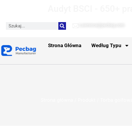
Audyt BSCI - 650+ pr
Lawrence@pecbag.com
Strona Główna
Według Typu
Przeciwdeszczowa torba go
Strona główna
/
Produkt
/
Torba golfow