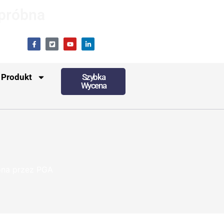
 próbna
Produkt
Szybka
Wycena
a przez PGA
ona przez PGA