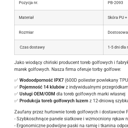
Pozycja nr.
PB-2093
Materiał
Skóra PU +
Rozmiar
Dostosowa
Czas dostawy
1-5 dni dla
Jako wiodący chiński producent toreb golfowych i fabr
marek golfowych. Nasza firma oferuje torby golfowe:
✅
Wodoodporność IPX7
(600D poliester powlekany TPU
✅
Pojemność 14 klubów
z indywidualnymi przegródkami
✅
Usługi OEM/ODM
dla toreb golfowych marki własnej
✅
Produkcja toreb golfowych luzem
z 12-dniową szybk
Zaufany przez hurtownie toreb golfowych i dostawców 
- Szybkoschnące panele siatkowe i wzmocniony rękaw 
- Ergonomiczne podwójne paski na ramię i tkanina odp