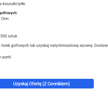
 koszulki/piłki
golfowych
:
z Chin
2500 sztuk
 toreb golfowych lub uzyskaj natychmiastową wycenę. Dostawcy
 partii
Uzyskaj Ofertę (z Cennikiem)