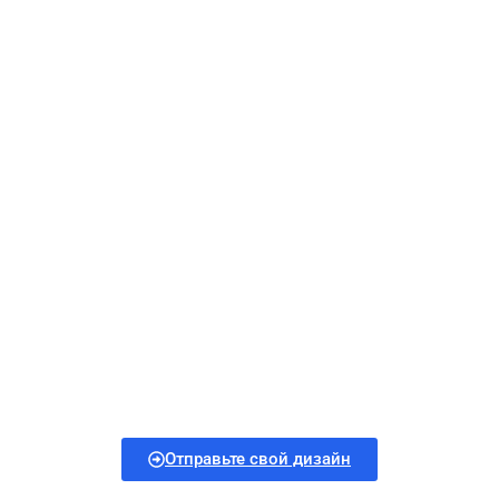
производители
сумок Crossbody -
индивидуальный
подход и качество,
на которое можно
положиться
Сотрудничайте с ведущими производителями для
создания стильных, прочных и индивидуальных
сумок кроссбоди, созданных в соответствии с вашим
брендом.
Отправьте свой дизайн