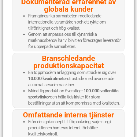
Dokumenterad erfarenhet av
globala kunder
Framgångsrika samarbeten med ledande
internationella varumärken och ett rykte om
tillförlitlighet och hög kvalitet.
Genom att anpassa oss till dynamiska
marknadsbehov har vi blivit en föredragen leverantör
för upprepade samarbeten.
Branschledande
produktionskapacitet
En toppmodern anläggning som sträcker sig över
10.000 kvadratmeter
utrustade med avancerade
automatiserade maskiner.
Månatlig produktion överstiger
100.000 vattentäta
sportväskor
och hålla tidsfrister för stora
beställningar utan att kompromissa med kvaliteten.
Omfattande interna tjänster
Från designkoncept till förpackning, varje steg i
produktionen hanteras internt för bättre
kvalitetskontroll.