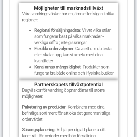
Möjligheter till marknadstillväxt
Våra vandringsväskor har en jämn efterfrågan i olika
regioner:
Regional försäljningsdata
: Vi vet vilka stilar
som fungerar bäst på vilka marknader -
verkliga siffror, inte gissningar
Flexibla ordervolymer
: Oavsett om du testar
eller skalar upp, kan vi arbeta med dina
kvantiteter
Kanalernas mångsidighet
: Produkter som
fungerar bra både online och i fysiska butiker
Partnerskapets tillväxtpotential
Dagväskor för vandring öppnar dörrar till större
möjligheter:
Paketering av produkter
: Kombinera med dina
befintliga sortiment för att öka det genomsnittliga
ordervärdet
Säsongsplanering
: Vi hjälper dig att planera ditt
lager rätt för perioder med hög försäljning