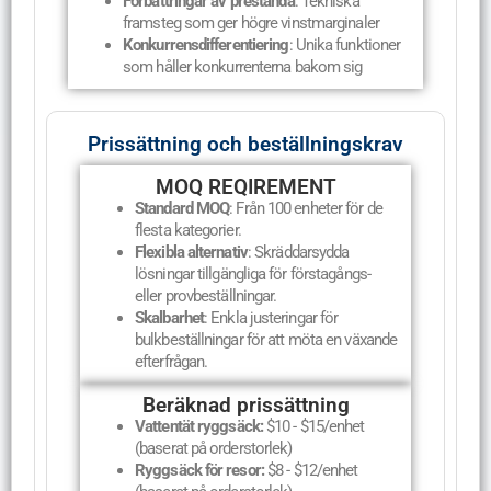
Förbättringar av prestanda
: Tekniska
framsteg som ger högre vinstmarginaler
Konkurrensdifferentiering
: Unika funktioner
som håller konkurrenterna bakom sig
Prissättning och beställningskrav
MOQ REQIREMENT
Standard MOQ
: Från 100 enheter för de
flesta kategorier.
Flexibla alternativ
: Skräddarsydda
lösningar tillgängliga för förstagångs-
eller provbeställningar.
Skalbarhet
: Enkla justeringar för
bulkbeställningar för att möta en växande
efterfrågan.
Beräknad prissättning
Vattentät ryggsäck:
$10 - $15/enhet
(baserat på orderstorlek)
Ryggsäck för resor:
$8 - $12/enhet