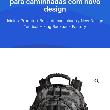
para caminhadas com novo
design
Início
/
Produto
/
Bolsa de caminhada
/ New Design
Tactical Hiking Backpack Factory