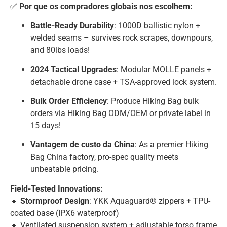
✅
Por que os compradores globais nos escolhem:
Battle-Ready Durability
: 1000D ballistic nylon +
welded seams – survives rock scrapes, downpours,
and 80lbs loads!
2024 Tactical Upgrades
: Modular MOLLE panels +
detachable drone case + TSA-approved lock system.
Bulk Order Efficiency
: Produce Hiking Bag bulk
orders via Hiking Bag ODM/OEM or private label in
15 days!
Vantagem de custo da China
: As a premier Hiking
Bag China factory, pro-spec quality meets
unbeatable pricing.
Field-Tested Innovations:
🔹
Stormproof Design
: YKK Aquaguard® zippers + TPU-
coated base (IPX6 waterproof)
🔹 Ventilated suspension system + adjustable torso frame