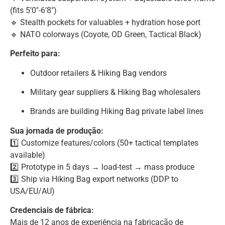
(fits 5’0″-6’8″)
🔹 Stealth pockets for valuables + hydration hose port
🔹 NATO colorways (Coyote, OD Green, Tactical Black)
Perfeito para:
Outdoor retailers & Hiking Bag vendors
Military gear suppliers & Hiking Bag wholesalers
Brands are building Hiking Bag private label lines
Sua jornada de produção:
1️⃣ Customize features/colors (50+ tactical templates
available)
2️⃣ Prototype in 5 days → load-test → mass produce
3️⃣ Ship via Hiking Bag export networks (DDP to
USA/EU/AU)
Credenciais de fábrica:
Mais de 12 anos de experiência na fabricação de