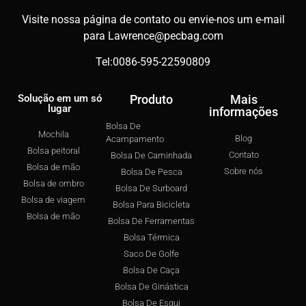
Visite nossa página de contato ou envie-nos um e-mail
para
Lawrence@pecbag.com
Tel:0086-595-22590809
Solução em um só
Produto
Mais
lugar
informações
Bolsa De
Mochila
Blog
Acampamento
Bolsa peitoral
Contato
Bolsa De Caminhada
Bolsa de mão
Sobre nós
Bolsa De Pesca
Bolsa de ombro
Bolsa De Surboard
Bolsa de viagem
Bolsa Para Bicicleta
Bolsa de mão
Bolsa De Ferramentas
Bolsa Térmica
Saco De Golfe
Bolsa De Caça
Bolsa De Ginástica
Bolsa De Esqui