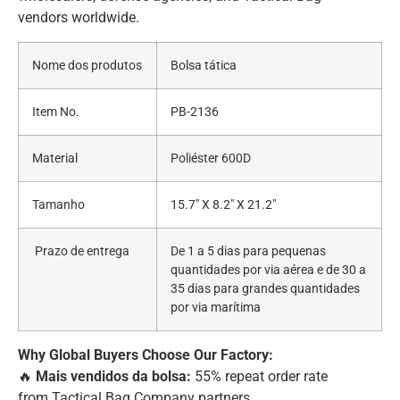
vendors worldwide.
Nome dos produtos
Bolsa tática
Item No.
PB-2136
Material
Poliéster 600D
Tamanho
15.7″ X 8.2″ X 21.2″
Prazo de entrega
De 1 a 5 dias para pequenas
quantidades por via aérea e de 30 a
35 dias para grandes quantidades
por via marítima
Why Global Buyers Choose Our Factory:
🔥
Mais vendidos da bolsa:
55% repeat order rate
from Tactical Bag Company partners