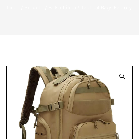
Início
/
Produto
/
Bolsa tática
/ Tactical Bags Factory