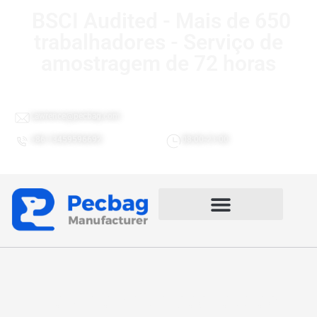
BSCI Audited - Mais de 650
trabalhadores - Serviço de
amostragem de 72 horas
Lawrence@pecbag.com
+86 13459596692
08:00-21:00
Fábrica de bolsas táticas