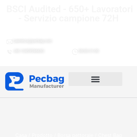
BSCI Audited - 650+ Lavoratori
- Servizio campione 72H
Lawrence@pecbag.com
+86 13459596692
08:00-21:00
Borsa toracica Produttori
Casa
/
Prodotto
/
Borsa pettorale
/ Chest Bag