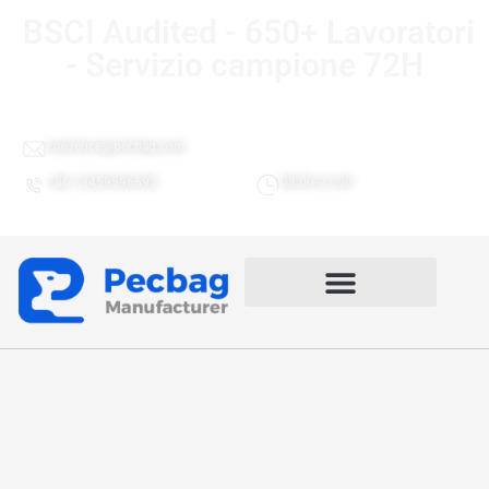
BSCI Audited - 650+ Lavoratori
- Servizio campione 72H
Lawrence@pecbag.com
+86 13459596692
08:00-21:00
Cina Canvas Messenger Bag
Fornitore