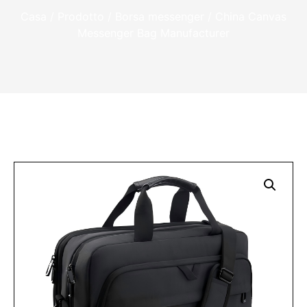
Casa
/
Prodotto
/
Borsa messenger
/ China Canvas
Messenger Bag Manufacturer