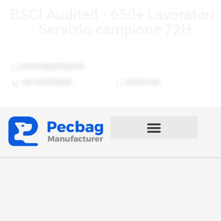
BSCI Audited - 650+ Lavoratori
- Servizio campione 72H
Lawrence@pecbag.com
+86 13459596692
08:00-21:00
Borsa da pranzo tattica Picnic
Beach BBQ