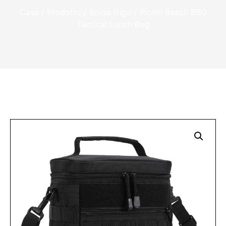
Casa
/
Prodotto
/
Borsa frigo
/ Picnic Beach BBQ
Tactical Lunch Bag