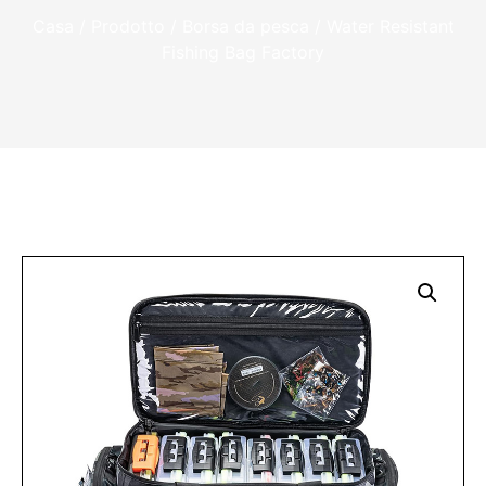
Casa
/
Prodotto
/
Borsa da pesca
/ Water Resistant
Fishing Bag Factory