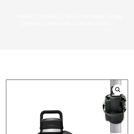
Сумка Кроссбоди
Главная
/
Продукт
/
Сумка кроссбоди
/ Мода
Оптовая Спортивная Сумка Кроссбоди