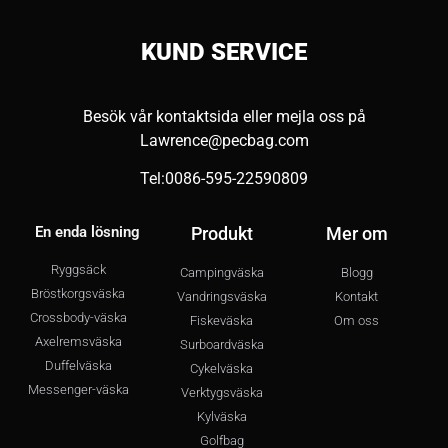
KUND
SERVICE
Besök vår kontaktsida eller mejla oss på
Lawrence@pecbag.com
Tel:0086-595-22590809
En enda lösning
Produkt
Mer om
Ryggsäck
Campingväska
Blogg
Bröstkorgsväska
Vandringsväska
Kontakt
Crossbody-väska
Fiskeväska
Om oss
Axelremsväska
Surboardväska
Duffelväska
Cykelväska
Messenger-väska
Verktygsväska
Kylväska
Golfbag