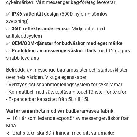
cykelmärken. Vårt messenger bag-företag levererar:
✅
IPX6 vattentät design
(500D nylon + sömlös
svetsning)
✅
360° reflekterande remsor
Midjebälte med
antisladdsystem
✅
OEM/ODM-tjänster
för
budväskor med eget märke
✅
Produktion av messengerväskor i bulk
med 12 dagars
snabb leverans
Betrodda av messengerbag-grossister och stadscyklister
över hela världen. Viktiga egenskaper:
- Verktygslöst snabbmonteringssystem för cykelramar
- Kompatibel med vätskeblåsa + touchfönster för telefon
- Expanderbar kapacitet från 5L till 15L
Varför samarbeta med vår budbärarväska fabrik
:
🔹 10+ år som ledande exportör av messengerväskor från
Kina
🔹 Gratis tekniska 3D-ritningar med ditt varumärke