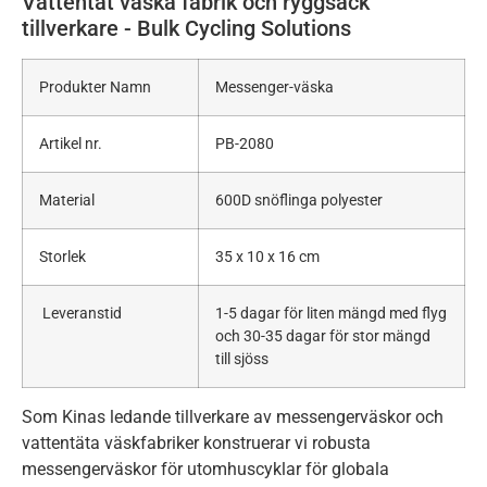
Vattentät väska fabrik och ryggsäck
tillverkare - Bulk Cycling Solutions
Produkter Namn
Messenger-väska
Artikel nr.
PB-2080
Material
600D snöflinga polyester
Storlek
35 x 10 x 16 cm
Leveranstid
1-5 dagar för liten mängd med flyg
och 30-35 dagar för stor mängd
till sjöss
Som Kinas ledande tillverkare av messengerväskor och
vattentäta väskfabriker konstruerar vi robusta
messengerväskor för utomhuscyklar för globala