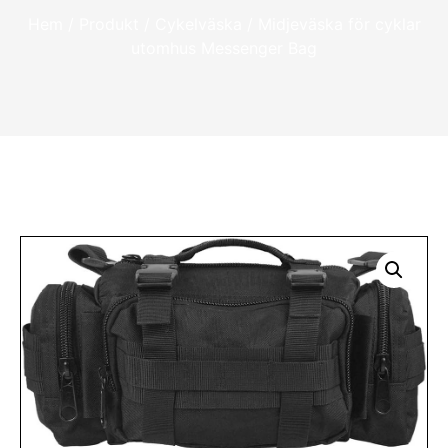
Hem
/
Produkt
/
Cykelväska
/ Midjeväska för cyklar
utomhus Messenger Bag