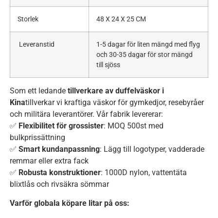
Storlek
48 X 24 X 25 CM
Leveranstid
1-5 dagar för liten mängd med flyg
och 30-35 dagar för stor mängd
till sjöss
Som ett ledande
tillverkare av duffelväskor i
Kina
tillverkar vi kraftiga väskor för gymkedjor, resebyråer
och militära leverantörer. Vår fabrik levererar:
✅
Flexibilitet för grossister
: MOQ 500st med
bulkprissättning
✅
Smart kundanpassning
: Lägg till logotyper, vadderade
remmar eller extra fack
✅
Robusta konstruktioner
: 1000D nylon, vattentäta
blixtlås och rivsäkra sömmar
Varför globala köpare litar på oss: