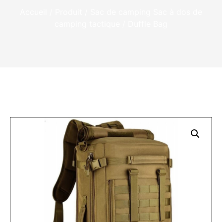
Accueil
/
Produit
/
Sac de camping
Sac à dos de
camping tactique / Duffle Bag