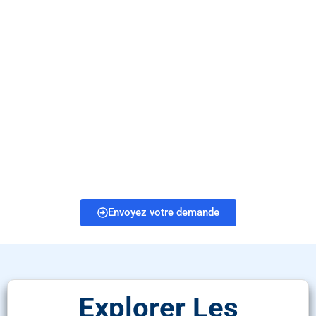
confiance | Sacs
durables
personnalisés pour
chaque mission
Nous concevons et fabriquons des sacs tactiques de
première qualité adaptés à l'extérieur, à l'armée et à
l'usage professionnel. Construits pour durer, conçus pour
la performance et fabriqués pour répondre à vos besoins
exacts.
Envoyez votre demande
Explorer Les