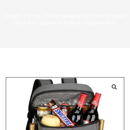
compartiments
Accueil
/
Produit
/
Sac de camping
Sac à dos de pique-
nique avec glacière extérieure / compartiment