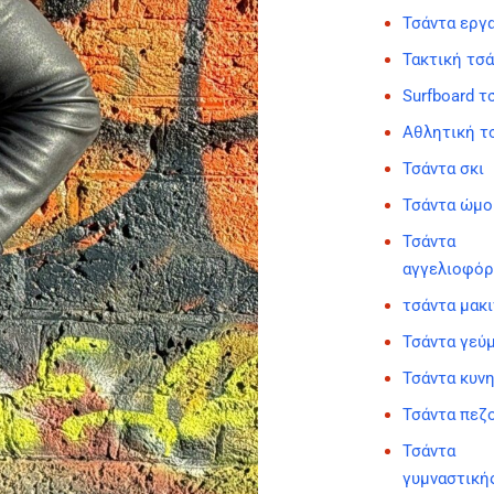
Τσάντα εργ
Τακτική τσ
Surfboard τ
Αθλητική τ
Τσάντα σκι
Τσάντα ώμο
Τσάντα
αγγελιοφό
τσάντα μακι
Τσάντα γεύ
Τσάντα κυν
Τσάντα πεζ
Τσάντα
γυμναστική