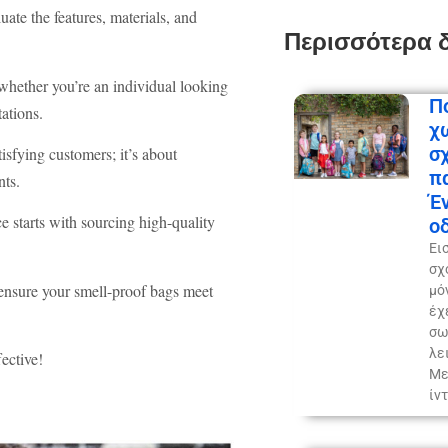
uate the features, materials, and
Περισσότερα 
 whether you’re an individual looking
Π
tations.
χ
σ
tisfying customers; it’s about
π
nts.
Έ
e starts with sourcing high-quality
ο
Ει
σχ
ensure your smell-proof bags meet
μό
έχ
δειξης μυρωδιάς
σω
λε
ective!
Με
ίν