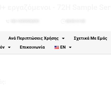
0+ εργαζόμενοι - 72H Sample Ser
+86 13459596692
08:00-21:00
Ανά Περιπτώσεις Χρήσης
Σχετικά Με Εμάς
όν
Επικοινωνία
EN
άς: