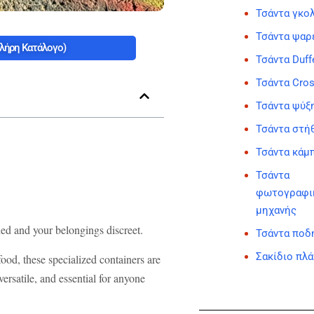
Τσάντα γκο
Τσάντα ψαρ
λήρη Κατάλογο)
Τσάντα Duff
Τσάντα Cro
Τσάντα ψύξ
Τσάντα στή
Τσάντα κάμ
Τσάντα
φωτογραφι
μηχανής
ned and your belongings discreet.
Τσάντα ποδ
Σακίδιο πλ
ood, these specialized containers are
versatile, and essential for anyone