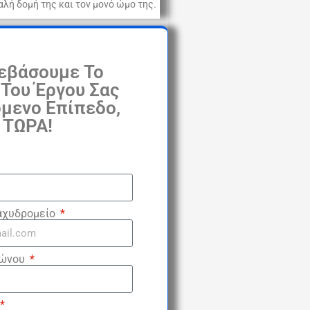
αλή δομή της και τον μονό ώμο της.
εβάσουμε Το
Του Έργου Σας
μενο Επίπεδο,
ΤΩΡΑ!
αχυδρομείο
φώνου