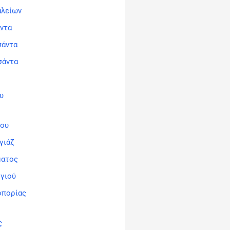
αλείων
άντα
σάντα
σάντα
υ
ρου
γιάζ
ματος
ηγιού
οπορίας
ς