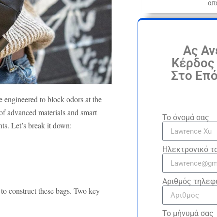
απ
Ας Αν
Κέρδος 
Στο Επό
e engineered to block odors at the
 of advanced materials and smart
Το όνομά σας
nts. Let’s break it down:
Ηλεκτρονικό τ
Αριθμός τηλε
d to construct these bags. Two key
Το μήνυμά σας