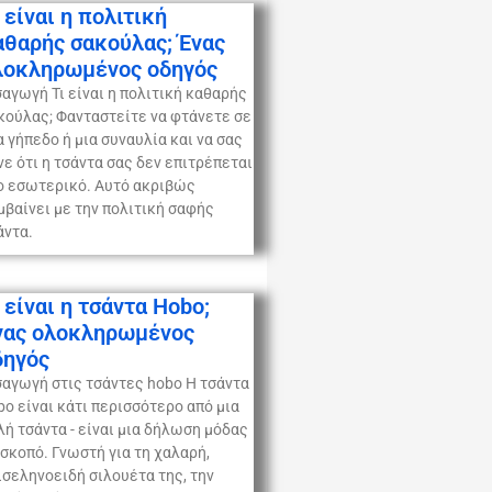
 είναι η πολιτική
αθαρής σακούλας; Ένας
λοκληρωμένος οδηγός
σαγωγή Τι είναι η πολιτική καθαρής
κούλας; Φανταστείτε να φτάνετε σε
α γήπεδο ή μια συναυλία και να σας
νε ότι η τσάντα σας δεν επιτρέπεται
ο εσωτερικό. Αυτό ακριβώς
μβαίνει με την πολιτική σαφής
άντα.
 είναι η τσάντα Hobo;
νας ολοκληρωμένος
δηγός
σαγωγή στις τσάντες hobo Η τσάντα
bo είναι κάτι περισσότερο από μια
λή τσάντα - είναι μια δήλωση μόδας
 σκοπό. Γνωστή για τη χαλαρή,
ισεληνοειδή σιλουέτα της, την