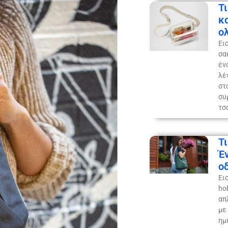
Τι
κ
ο
Ει
σα
έν
λέ
στ
συ
τσ
Τι
Έ
ο
Ει
ho
απ
με
ημ