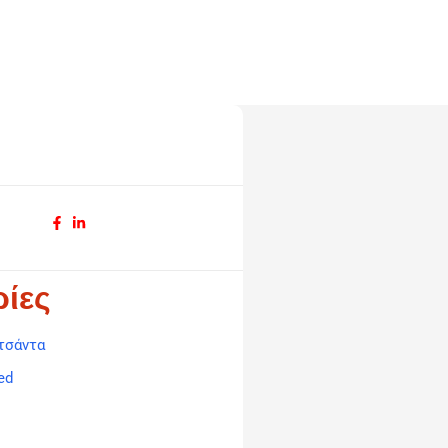
ίες
τσάντα
ed
ή