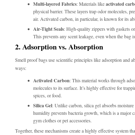
Multi-layered Fabrics
activated car
: Materials like
physical barrier. These layers trap odor molecules, pr
air. Activated carbon, in particular, is known for its ab
Air-Tight Seals
: High-quality zippers with gaskets or
This prevents any scent leakage, even when the bag is
2. Adsorption vs. Absorption
Smell proof bags use scientific principles like adsorption and ab
ways:
Activated Carbon
: This material works through ads
molecules to its surface. It’s highly effective for trap
spices, or food.
Silica Gel
: Unlike carbon, silica gel absorbs moistu
humidity prevents bacteria growth, which is a major c
gym clothes or pet accessories.
Together, these mechanisms create a highly effective system t