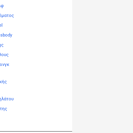
λφ
έματος
el
ssbody
ης
θους
πινγκ
κής
ηλάτου
άτης