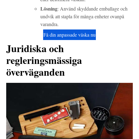
Lösning
: Använd skyddande emballage och
undvik att stapla för många enheter ovanpå
varandra.
Få din anpassade väska nu
Juridiska och
regleringsmässiga
överväganden