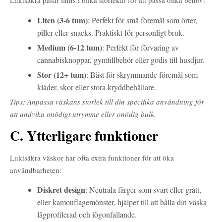
Luktsäkra påsar finns i olika storlekar för att passa olika behov:
Liten (3-6 tum)
: Perfekt för små föremål som örter,
piller eller snacks. Praktiskt för personligt bruk.
Medium (6-12 tum)
: Perfekt för förvaring av
cannabisknoppar, gymtillbehör eller godis till husdjur.
Stor (12+ tum)
: Bäst för skrymmande föremål som
kläder, skor eller stora kryddbehållare.
Tips: Anpassa väskans storlek till din specifika användning för
att undvika onödigt utrymme eller onödig bulk.
C. Ytterligare funktioner
Luktsäkra väskor har ofta extra funktioner för att öka
användbarheten:
Diskret design
: Neutrala färger som svart eller grått,
eller kamouflagemönster, hjälper till att hålla din väska
lågprofilerad och iögonfallande.