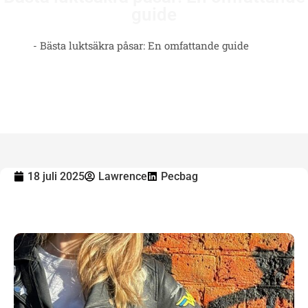
guide
Hem
-
Bästa luktsäkra påsar: En omfattande guide
18 juli 2025
Lawrence
Pecbag