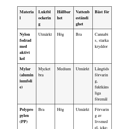
Materia
Luktbl
Hållbar
Vattenb
Bäst för
l
ockerin
het
eständi
g
ghet
Nylon
Utmärkt
Hög
Bra
Cannabi
fodrad
s, starka
med
kryddor
aktivt
kol
Mylar
Mycket
Medium
Utmärkt
Långtids
(alumin
bra
förvarin
iumfoli
g,
e)
fuktkäns
liga
föremål
Polypro
Bra
Hög
Utmärkt
Förvarin
pylen
g av
(PP)
livsmed
el, icke-