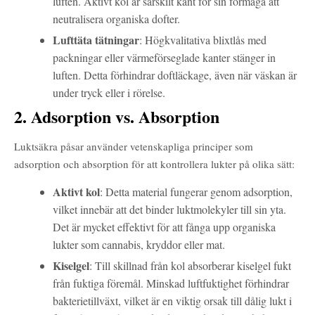
luften. Aktivt kol är särskilt känt för sin förmåga att
neutralisera organiska dofter.
Lufttäta tätningar
: Högkvalitativa blixtlås med
packningar eller värmeförseglade kanter stänger in
luften. Detta förhindrar doftläckage, även när väskan är
under tryck eller i rörelse.
2. Adsorption vs. Absorption
Luktsäkra påsar använder vetenskapliga principer som
adsorption och absorption för att kontrollera lukter på olika sätt:
Aktivt kol
: Detta material fungerar genom adsorption,
vilket innebär att det binder luktmolekyler till sin yta.
Det är mycket effektivt för att fånga upp organiska
lukter som cannabis, kryddor eller mat.
Kiselgel
: Till skillnad från kol absorberar kiselgel fukt
från fuktiga föremål. Minskad luftfuktighet förhindrar
bakterietillväxt, vilket är en viktig orsak till dålig lukt i