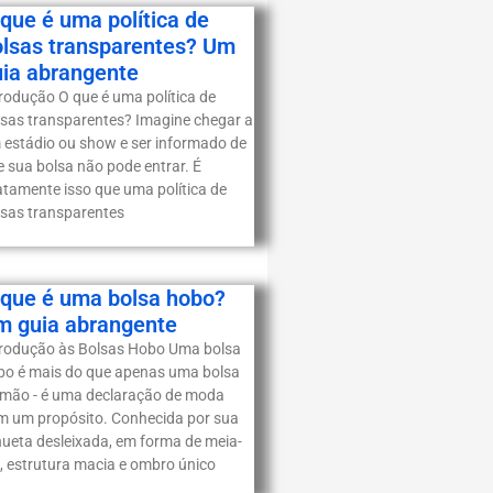
que é uma política de
olsas transparentes? Um
uia abrangente
trodução O que é uma política de
lsas transparentes? Imagine chegar a
 estádio ou show e ser informado de
e sua bolsa não pode entrar. É
atamente isso que uma política de
lsas transparentes
 que é uma bolsa hobo?
m guia abrangente
trodução às Bolsas Hobo Uma bolsa
bo é mais do que apenas uma bolsa
 mão - é uma declaração de moda
m um propósito. Conhecida por sua
lhueta desleixada, em forma de meia-
a, estrutura macia e ombro único