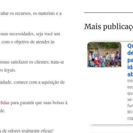
liar os recursos, os materiais e a
Mais publicaç
 suas necessidades, seja você um
com o objetivo de atender às
Q
d
pa
nas satisfazer os clientes; trata-se
i
os legais.
a
In
rmidade, comece com a aquisição de
es
qua
se 
hilas
para garantir que suas bolsas à
fu
ade.
As melhores bolsas à prova de
lit
ca
 de odores realmente eficaz!