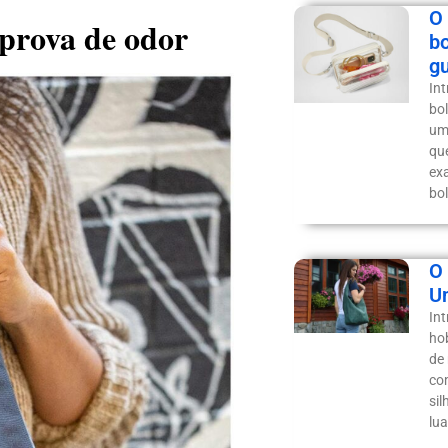
O 
prova de odor
b
g
In
bo
um
qu
ex
bo
O
U
In
ho
de
co
si
lu