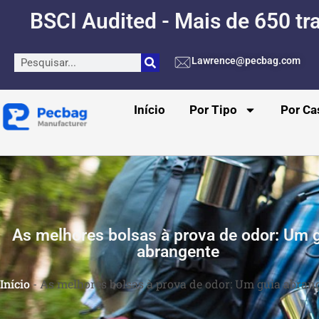
BSCI Audited - Mais de 650 tr
Lawrence@pecbag.com
Início
Por Tipo
Por Ca
As melhores bolsas à prova de odor: Um 
abrangente
Início
-
As melhores bolsas à prova de odor: Um guia abran