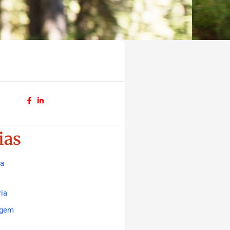
ias
va
ia
agem