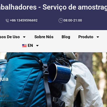
abalhadores - Serviço de amostra
+86 13459596692
08:00-21:00
sos De Uso
Sobre Nós
Blog
Produto
EN
guia
gente