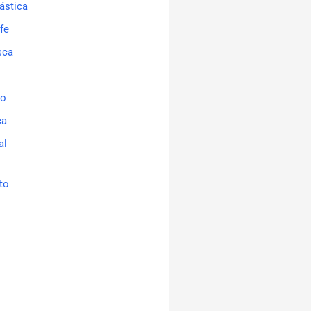
ástica
fe
sca
ão
ca
al
to