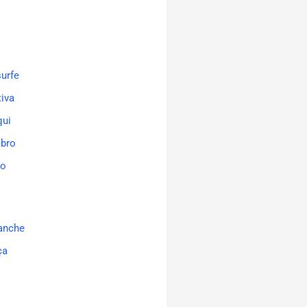
surfe
tiva
qui
mbro
ão
lanche
ça