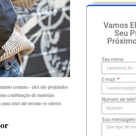
Vamos El
Seu P
Próximo
Seu nome
E-mail
mento comuns - eles são projetados
 uma combinação de materiais
Número de tele
s para reter até mesmo os odores
Sua mensage
dor