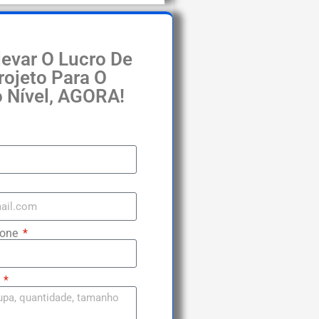
evar O Lucro De
rojeto Para O
 Nível, AGORA!
fone
m