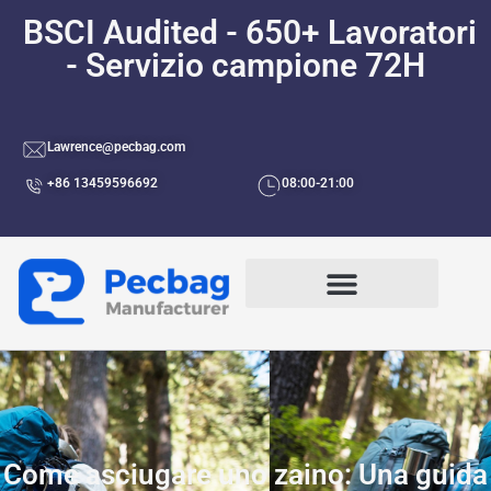
BSCI Audited - 650+ Lavoratori
- Servizio campione 72H
Lawrence@pecbag.com
+86 13459596692
08:00-21:00
Come asciugare uno zaino: Una guida