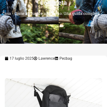
completa
Casa
-
Come asciugare uno zaino: Una guida completa
17 luglio 2025
Lawrence
Pecbag